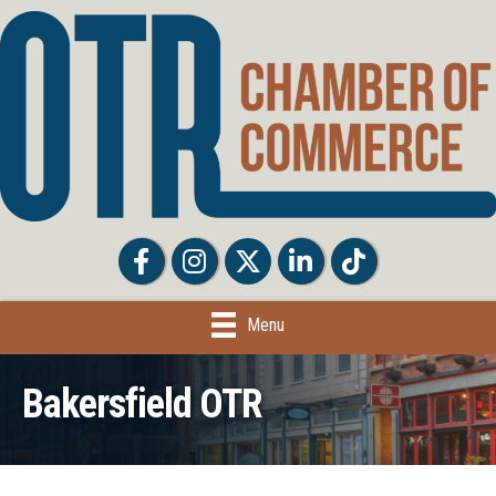
Facebook
Facebook
Twitter
LinkedIn
Tiktok
Menu
Bakersfield OTR